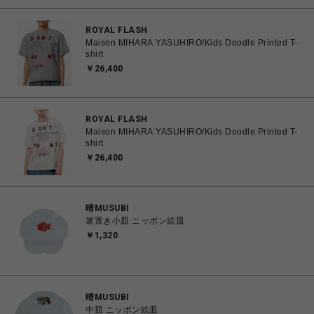
ROYAL FLASH
Maison MIHARA YASUHIRO/Kids Doodle Printed T-
shirt
￥26,400
ROYAL FLASH
Maison MIHARA YASUHIRO/Kids Doodle Printed T-
shirt
￥26,400
晴MUSUBI
箸置き小皿 ニッポン絵皿
￥1,320
晴MUSUBI
中皿 ニッポン絵皿