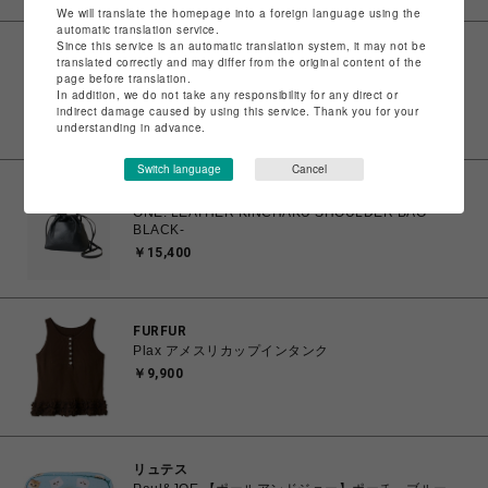
We will translate the homepage into a foreign language using the
automatic translation service.
Since this service is an automatic translation system, it may not be
印
translated correctly and may differ from the original content of the
ONE. SHOPPING LEATHER HAND BAG -BLACK-
page before translation.
In addition, we do not take any responsibility for any direct or
￥15,400
indirect damage caused by using this service. Thank you for your
understanding in advance.
Switch language
Cancel
印
ONE. LEATHER KINCHAKU SHOULDER BAG -
BLACK-
￥15,400
FURFUR
Plax アメスリカップインタンク
￥9,900
リュテス