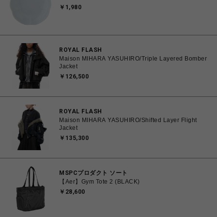
￥1,980
ROYAL FLASH
Maison MIHARA YASUHIRO/Triple Layered Bomber
Jacket
￥126,500
ROYAL FLASH
Maison MIHARA YASUHIRO/Shifted Layer Flight
Jacket
￥135,300
MSPCプロダクト ソート
【Aer】Gym Tote 2 (BLACK)
￥28,600