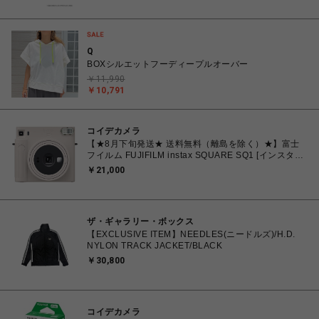
Q
BOXシルエットフーディープルオーバー
￥11,990
￥10,791
コイデカメラ
【★8月下旬発送★ 送料無料（離島を除く）★】富士
フイルム FUJIFILM instax SQUARE SQ1 [インスタン
トカメラ チェキスクエア チョークホワイト
￥21,000
ザ・ギャラリー・ボックス
【EXCLUSIVE ITEM】NEEDLES(ニードルズ)/H.D.
NYLON TRACK JACKET/BLACK
￥30,800
コイデカメラ