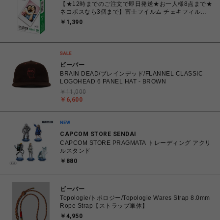
【★12時までのご注文で即日発送★お一人様8点まで★
ネコポスなら3個まで】富士フイルム チェキフィル
ム FUJIFILM INSTAX MINI JP1 [ チェキ instax mini
￥1,390
専用フィルム 白(無地)フレーム 10枚入り 1パック]
ビーバー
BRAIN DEAD/ブレインデッド/FLANNEL CLASSIC
LOGOHEAD 6 PANEL HAT - BROWN
￥11,000
￥6,600
CAPCOM STORE SENDAI
CAPCOM STORE PRAGMATA トレーディング アクリ
ルスタンド
￥880
ビーバー
Topologie/トポロジー/Topologie Wares Strap 8.0mm
Rope Strap【ストラップ単体】
￥4,950