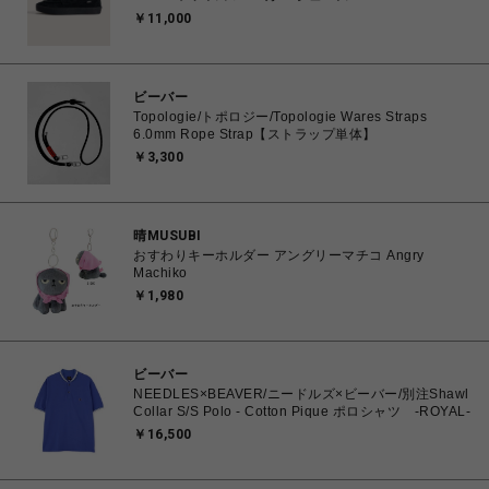
25.0cm～29.0cm VN000VA6BKA 0198266309118
￥11,000
【送料無料 北海道/沖縄/離島を除く】
ビーバー
Topologie/トポロジー/Topologie Wares Straps
6.0mm Rope Strap【ストラップ単体】
￥3,300
晴MUSUBI
おすわりキーホルダー アングリーマチコ Angry
Machiko
￥1,980
ビーバー
NEEDLES×BEAVER/ニードルズ×ビーバー/別注Shawl
Collar S/S Polo - Cotton Pique ポロシャツ -ROYAL-
￥16,500