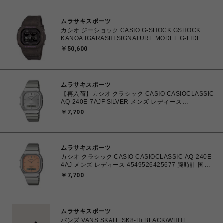
ムラサキスポーツ
カシオ ジーショック CASIO G-SHOCK GSHOCK
KANOA IGARASHI SIGNATURE MODEL G-LIDE
GBX-H5600 Series GBX-H5600KI-5JR メンズ 腕時計
￥50,600
国内正規品 【送料無料 北海道/沖縄/離島除く】
ムラサキスポーツ
【再入荷】カシオ クラシック CASIO CASIOCLASSIC
AQ-240E-7AJF SILVER メンズ レディース
4549526409615 腕時計 国内正規品 【 北海道/沖縄/離
￥7,700
島 着払い】
ムラサキスポーツ
カシオ クラシック CASIO CASIOCLASSIC AQ-240E-
4AJ メンズ レディース 4549526425677 腕時計 国内
正規品 【 北海道/沖縄/離島 着払い】
￥7,700
ムラサキスポーツ
バンズ VANS SKATE SK8-Hi BLACK/WHITE