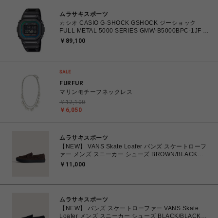
ムラサキスポーツ
カシオ CASIO G-SHOCK GSHOCK ジーショック
FULL METAL 5000 SERIES GMW-B5000BPC-1JF 防
水 耐衝撃構造 タフソーラー（ソーラー充電） 電波時
￥89,100
計 日本・北米・ヨーロッパ・中国地域対応
MULTIBAND6 腕時計 【送料無料 北海道/沖縄/離島除
く】
FURFUR
マリンモチーフネックレス
￥12,100
￥6,050
ムラサキスポーツ
【NEW】 VANS Skate Loafer バンズ スケートローフ
ァー メンズ スニーカー シューズ BROWN/BLACK
26.0cm～28.0cm VN000VA6Y49 0198266309224
￥11,000
【送料無料 北海道/沖縄/離島を除く】
ムラサキスポーツ
【NEW】 バンズ スケートローファー VANS Skate
Loafer メンズ スニーカー シューズ BLACK/BLACK