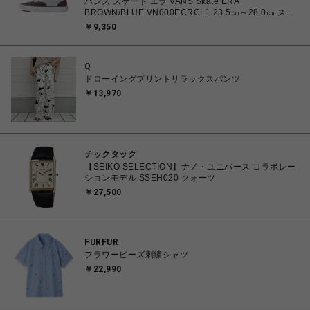
バンズ スケート エラ VANS Skate ERA
BROWN/BLUE VN000ECRCL1 23.5㎝～28.0㎝ スニ
ーカー メンズ レディース シューズ 0198266445786
￥9,350
【北海道/沖縄/離島 着払い】
Q
ドローイングプリントリラックスパンツ
￥13,970
チックタック
【SEIKO SELECTION】ナノ・ユニバース コラボレー
ションモデル SSEH020 クォーツ
￥27,500
FURFUR
フラワービーズ刺繍シャツ
￥22,990