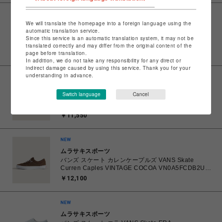
ムラサキスポーツ
We will translate the homepage into a foreign language using the
バンズ VANS SKATE Old Skool BLACK/GUM
automatic translation service.
VN0A5FCBB9M スケート スケートオールドスクール
Since this service is an automatic translation system, it may not be
23.5㎝～28.0㎝ スニーカー メンズ レディース シュー
￥11,000
translated correctly and may differ from the original content of the
ズ 0194905588708 【送料無料 北海道/沖縄/離島を除
page before translation.
く】
In addition, we do not take any responsibility for any direct or
indirect damage caused by using this service. Thank you for your
understanding in advance.
ムラサキスポーツ
Switch language
Cancel
バンズ スケート ハーフキャブ VANS SKATE HALF
CAB CHARCOAL GREY/BLACK VN0A5FCDB2U
26.0㎝～28.0㎝ スニーカー メンズ シューズ
￥11,550
0198268769866 【送料無料 北海道/沖縄/離島を除
く】
ムラサキスポーツ
バンズ スケート カレンケープルズ VANS Skate
Curren Caples VINTAGE COCOA VN0A5FCDB2U
26.0㎝～28.0㎝ スニーカー メンズ シューズ
￥12,100
0198266422336 【送料無料 北海道/沖縄/離島を除
く】
ムラサキスポーツ