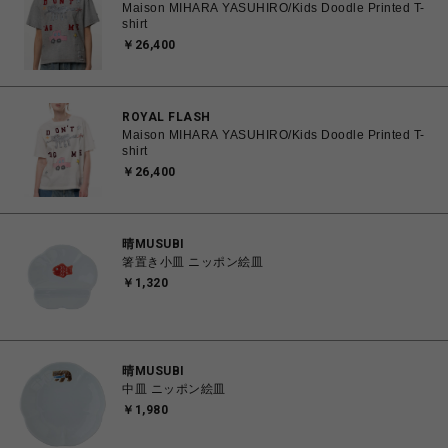
Maison MIHARA YASUHIRO/Kids Doodle Printed T-
shirt
￥26,400
ROYAL FLASH
Maison MIHARA YASUHIRO/Kids Doodle Printed T-
shirt
￥26,400
晴MUSUBI
箸置き小皿 ニッポン絵皿
￥1,320
晴MUSUBI
中皿 ニッポン絵皿
￥1,980