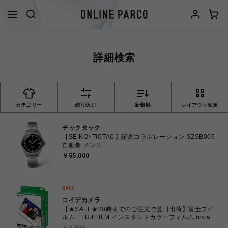
詳細検索
カテゴリー
絞り込む
新着順
レイアウト変更
チックタック
【SEIKO×TiCTAC】記念コラボレーション SZSB006
自動巻 メンズ
￥55,000
コイデカメラ
【★SALE★20時までのご注文で翌日出荷】富士フイ
ルム FUJIFILM インスタントカラーフィルム instax
WIDE ワイド 2パック(10枚入×2) INSTAXWIDEWW2