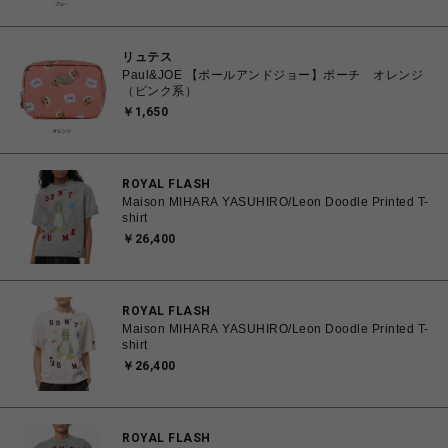
リュテス
Paul&JOE 【ポールアンドジョー】ポーチ オレンジ
（ピンク系）
￥1,650
ROYAL FLASH
Maison MIHARA YASUHIRO/Leon Doodle Printed T-
shirt
￥26,400
ROYAL FLASH
Maison MIHARA YASUHIRO/Leon Doodle Printed T-
shirt
￥26,400
ROYAL FLASH