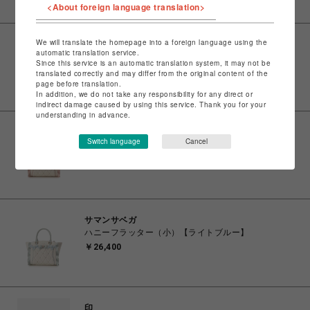
<About foreign language translation>
We will translate the homepage into a foreign language using the
サマンサベガ
automatic translation service.
ハニーフラッター（ミニ）【ライトブルー】
Since this service is an automatic translation system, it may not be
￥23,100
translated correctly and may differ from the original content of the
page before translation.
In addition, we do not take any responsibility for any direct or
indirect damage caused by using this service. Thank you for your
understanding in advance.
サマンサベガ
Switch language
Cancel
ハニーフラッター（小）【ピンク】
￥26,400
サマンサベガ
ハニーフラッター（小）【ライトブルー】
￥26,400
印