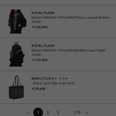
ROYAL FLASH
Maison MIHARA YASUHIRO/Triple Layered Bomber
Jacket
￥126,500
ROYAL FLASH
Maison MIHARA YASUHIRO/Shifted Layer Flight
Jacket
￥135,300
MSPCプロダクト ソート
【Aer】Gym Tote 2 (BLACK)
￥28,600
＜
1
2
3
…
379
＞