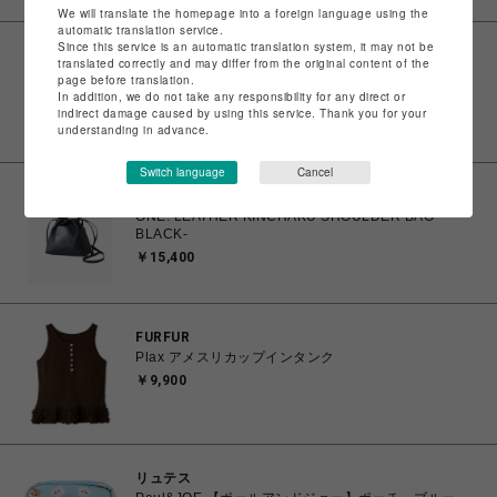
We will translate the homepage into a foreign language using the
automatic translation service.
Since this service is an automatic translation system, it may not be
印
translated correctly and may differ from the original content of the
ONE. SHOPPING LEATHER HAND BAG -BLACK-
page before translation.
In addition, we do not take any responsibility for any direct or
￥15,400
indirect damage caused by using this service. Thank you for your
understanding in advance.
Switch language
Cancel
印
ONE. LEATHER KINCHAKU SHOULDER BAG -
BLACK-
￥15,400
FURFUR
Plax アメスリカップインタンク
￥9,900
リュテス