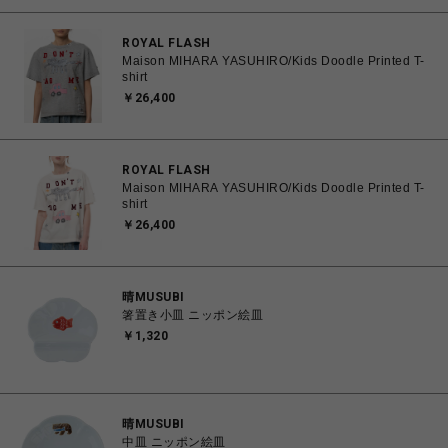
ROYAL FLASH
Maison MIHARA YASUHIRO/Kids Doodle Printed T-
shirt
￥26,400
ROYAL FLASH
Maison MIHARA YASUHIRO/Kids Doodle Printed T-
shirt
￥26,400
晴MUSUBI
箸置き小皿 ニッポン絵皿
￥1,320
晴MUSUBI
中皿 ニッポン絵皿