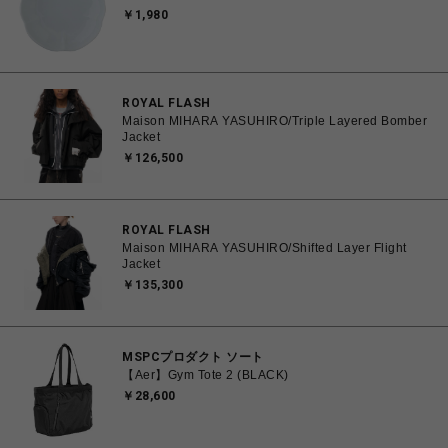
￥1,980
ROYAL FLASH
Maison MIHARA YASUHIRO/Triple Layered Bomber
Jacket
￥126,500
ROYAL FLASH
Maison MIHARA YASUHIRO/Shifted Layer Flight
Jacket
￥135,300
MSPCプロダクト ソート
【Aer】Gym Tote 2 (BLACK)
￥28,600