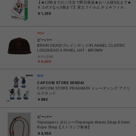
【★12時までのご注文で即日発送★お一人様8点まで★
ネコポスなら3個まで】富士フイルム チェキフィル
ム FUJIFILM INSTAX MINI JP1 [ チェキ instax mini
￥1,390
専用フィルム 白(無地)フレーム 10枚入り 1パック]
ビーバー
BRAIN DEAD/ブレインデッド/FLANNEL CLASSIC
LOGOHEAD 6 PANEL HAT - BROWN
￥11,000
￥6,600
CAPCOM STORE SENDAI
CAPCOM STORE PRAGMATA トレーディング アクリ
ルスタンド
￥880
ビーバー
Topologie/トポロジー/Topologie Wares Strap 8.0mm
Rope Strap【ストラップ単体】
￥4,950