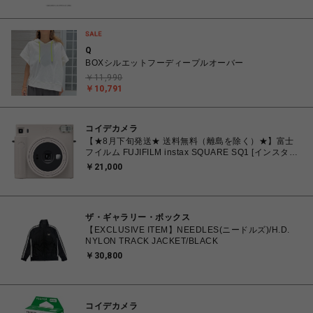
Q
BOXシルエットフーディープルオーバー
￥11,990
￥10,791
コイデカメラ
【★8月下旬発送★ 送料無料（離島を除く）★】富士
フイルム FUJIFILM instax SQUARE SQ1 [インスタン
トカメラ チェキスクエア チョークホワイト
￥21,000
ザ・ギャラリー・ボックス
【EXCLUSIVE ITEM】NEEDLES(ニードルズ)/H.D.
NYLON TRACK JACKET/BLACK
￥30,800
コイデカメラ