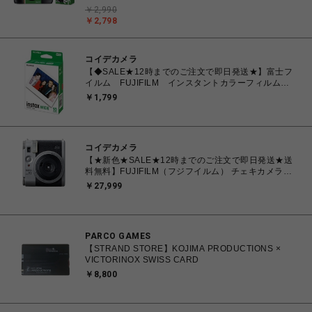
27枚撮り レンズ付きフィルム
￥2,990
￥2,798
コイデカメラ
【◆SALE★12時までのご注文で即日発送★】富士フ
イルム FUJIFILM インスタントカラーフィルム
instax WIDE ワイド 1パック(10枚入) INSTAX
￥1,799
WIDE WW1
コイデカメラ
【★新色★SALE★12時までのご注文で即日発送★送
料無料】FUJIFILM（フジフイルム） チェキカメラ
INSTAX mini99 シルバー
￥27,999
PARCO GAMES
【STRAND STORE】KOJIMA PRODUCTIONS ×
VICTORINOX SWISS CARD
￥8,800