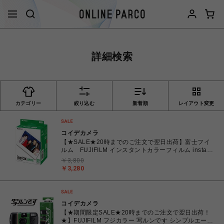
詳細検索
カテゴリー
絞り込む
新着順
レイアウト変更
コイデカメラ
【★SALE★20時までのご注文で翌日出荷】富士フイ
ルム FUJIFILM インスタントカラーフィルム instax
WIDE ワイド 2パック(10枚入×2) INSTAXWIDEWW2
￥3,800
￥3,280
コイデカメラ
【★期間限定SALE★20時までのご注文で翌日出荷！
★】FUJIFILM フジカラー 写ルンです シンプルエース