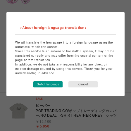
ビーバー
<About foreign language translation>
POP TRADING CO/ポップトレーディングカンパニ
ー/SPORTIF CUB SHIRT NAVY ポロシャツ
￥24,200
We will translate the homepage into a foreign language using the
￥12,100
automatic translation service.
Since this service is an automatic translation system, it may not be
translated correctly and may differ from the original content of the
page before translation.
In addition, we do not take any responsibility for any direct or
ビーバー
indirect damage caused by using this service. Thank you for your
POP TRADING CO/ポップトレーディングカンパニ
understanding in advance.
ー/FLY T-SHIRT WHITE Tシャツ
￥12,100
Switch language
Cancel
￥6,050
ビーバー
POP TRADING CO/ポップトレーディングカンパニ
ー/NO DEAL T-SHIRT HEATHER GREY Tシャツ
￥12,100
￥6,050