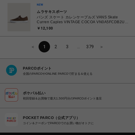
ムラサキスポーツ
バンズ スケート カレンケープルズ VANS Skate
Curren Caples VINTAGE COCOA VN0A5FCDB2U
26.0㎝～28.0㎝ スニーカー メンズ シューズ
￥12,100
0198266422336 【送料無料 北海道/沖縄/離島を除
く】
＜
1
2
3
…
379
＞
PARCOポイント
全国のPARCOやONLINE PARCOで貯まる＆使える
ポケパル払い
初回登録＆お買物で最大1,500円分のPARCOポイント進呈
POCKET PARCO（公式アプリ）
コイン＆クーポンでPARCOでのお買い物がオトクに