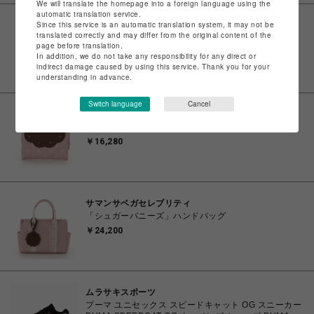
We will translate the homepage into a foreign language using the
automatic translation service.
Since this service is an automatic translation system, it may not be
ビーバー
translated correctly and may differ from the original content of the
Needles/ニードルズ 別注Shawl Collar S/S Polo -
page before translation.
Cotton Pique - NAVY-
In addition, we do not take any responsibility for any direct or
￥16,500
indirect damage caused by using this service. Thank you for your
understanding in advance.
Switch language
Cancel
サマンサベガセレブリティ
「シュガーバニーズ」折財布
￥16,280
サマンサベガセレブリティ
「シュガーバニーズ」ハンドバッグ
￥24,200
ムラサキスポーツ
プーマ ユニセックス スピードキャット OG スニーカー