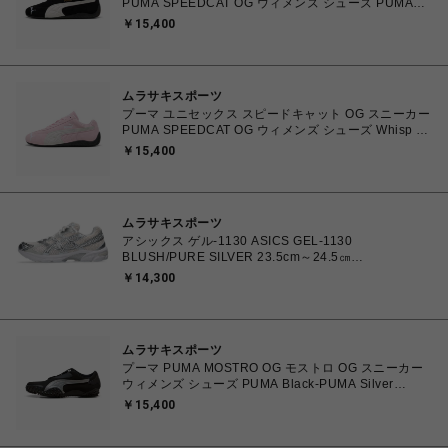
PUMA SPEEDCAT OG ウィメンズ シューズ PUMA
Black-PUMA White 23.0cm～25.0cm 398846_01
￥15,400
4067979315753 【送料無料 北海道/沖縄/離島を除
く】
ムラサキスポーツ
プーマ ユニセックス スピードキャット OG スニーカー
PUMA SPEEDCAT OG ウィメンズ シューズ Whisp Of
Pink-PUMA White 23.0cm～25.0cm 398846_04
￥15,400
4067982462857 【送料無料 北海道/沖縄/離島を除
く】
ムラサキスポーツ
アシックス ゲル-1130 ASICS GEL-1130
BLUSH/PURE SILVER 23.5cm～24.5㎝
1203A609.700 4571633242793 レディース スニーカ
￥14,300
ー スポーツスタイル 【送料無料 北海道/沖縄/離島を除
く】
ムラサキスポーツ
プーマ PUMA MOSTRO OG モストロ OG スニーカー
ウィメンズ シューズ PUMA Black-PUMA Silver
23.0cm～25.0㎝ 397330_17 4069157788854 【送料
￥15,400
無料 北海道/沖縄/離島を除く】