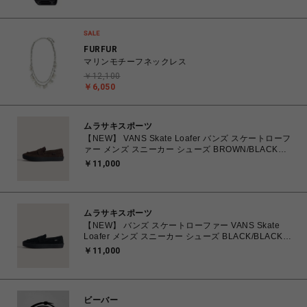
MULTIBAND6 腕時計 【送料無料 北海道/沖縄/離島除
く】
FURFUR
マリンモチーフネックレス
￥12,100
￥6,050
ムラサキスポーツ
【NEW】 VANS Skate Loafer バンズ スケートローフ
ァー メンズ スニーカー シューズ BROWN/BLACK
26.0cm～28.0cm VN000VA6Y49 0198266309224
￥11,000
【送料無料 北海道/沖縄/離島を除く】
ムラサキスポーツ
【NEW】 バンズ スケートローファー VANS Skate
Loafer メンズ スニーカー シューズ BLACK/BLACK
25.0cm～29.0cm VN000VA6BKA 0198266309118
￥11,000
【送料無料 北海道/沖縄/離島を除く】
ビーバー