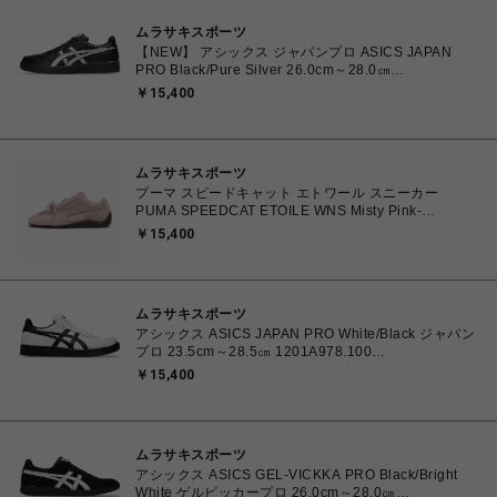
ムラサキスポーツ
【NEW】 アシックス ジャパンプロ ASICS JAPAN
PRO Black/Pure Silver 26.0cm～28.0㎝
1203B205.001 4573690068224 メンズ スニーカー
￥15,400
スポーツスタイル 【送料無料 北海道/沖縄/離島を除
く】
ムラサキスポーツ
プーマ スピードキャット エトワール スニーカー
PUMA SPEEDCAT ETOILE WNS Misty Pink-
Chocolate Fondue 23.0cm～25.0㎝ 407673_03
￥15,400
4070033914915 【送料無料 北海道/沖縄/離島を除
く】
ムラサキスポーツ
アシックス ASICS JAPAN PRO White/Black ジャパン
プロ 23.5cm～28.5㎝ 1201A978.100
4550457071079 メンズ レディース スニーカー スケ
￥15,400
ートボード 【送料無料 北海道/沖縄/離島を除く】
ムラサキスポーツ
アシックス ASICS GEL-VICKKA PRO Black/Bright
White ゲルビッカープロ 26.0cm～28.0㎝