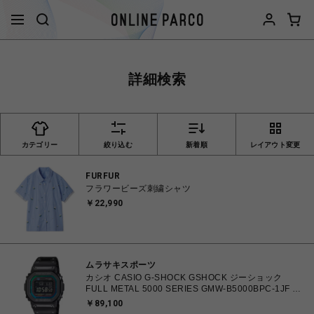
詳細検索
カテゴリー
絞り込む
新着順
レイアウト変更
FURFUR
フラワービーズ刺繍シャツ
￥22,990
ムラサキスポーツ
カシオ CASIO G-SHOCK GSHOCK ジーショック
FULL METAL 5000 SERIES GMW-B5000BPC-1JF 防
水 耐衝撃構造 タフソーラー（ソーラー充電） 電波時
￥89,100
計 日本・北米・ヨーロッパ・中国地域対応