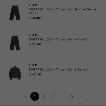
L.H.P
SUGARHILL 26aw "Classic Double Knee Denim
Pants"
￥41,800
L.H.P
SUGARHILL 26aw "Classic Denim Pants"
￥35,200
L.H.P
SUGARHILL 26aw "Classic Denim Jacket"
￥45,100
＜
1
2
3
…
379
＞