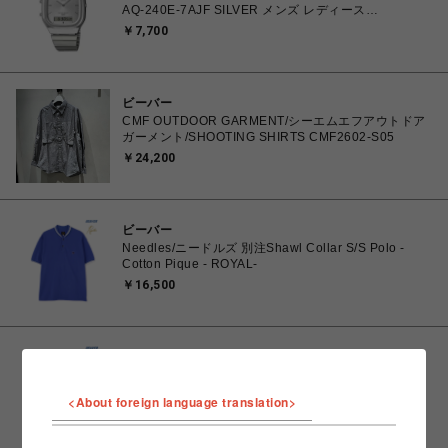
AQ-240E-7AJF SILVER メンズ レディース
4549526409615 腕時計 国内正規品 【 北海道/沖縄/離
￥7,700
島 着払い】
ビーバー
CMF OUTDOOR GARMENT/シーエムエフアウトドア
ガーメント/SHOOTING SHIRTS CMF2602-S05
￥24,200
ビーバー
Needles/ニードルズ 別注Shawl Collar S/S Polo -
Cotton Pique - ROYAL-
￥16,500
ビーバー
Needles/ニードルズ 別注Shawl Collar S/S Polo -
Cotton Pique - GREEN-
<About foreign language translation>
￥16,500