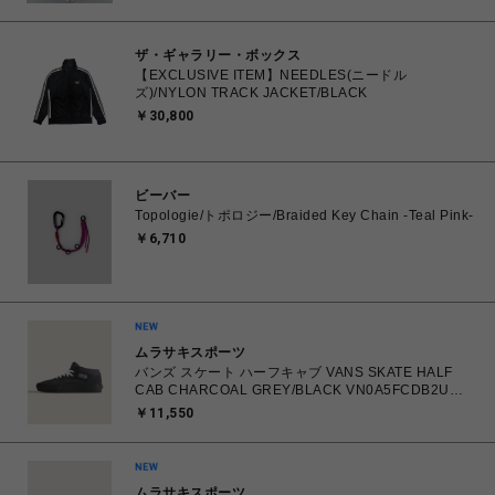
ザ・ギャラリー・ボックス
【EXCLUSIVE ITEM】NEEDLES(ニードル
ズ)/NYLON TRACK JACKET/BLACK
￥30,800
ビーバー
Topologie/トポロジー/Braided Key Chain -Teal Pink-
￥6,710
ムラサキスポーツ
バンズ スケート ハーフキャブ VANS SKATE HALF
CAB CHARCOAL GREY/BLACK VN0A5FCDB2U
26.0㎝～28.0㎝ スニーカー メンズ シューズ
￥11,550
0198268769866 【送料無料 北海道/沖縄/離島を除
く】
ムラサキスポーツ