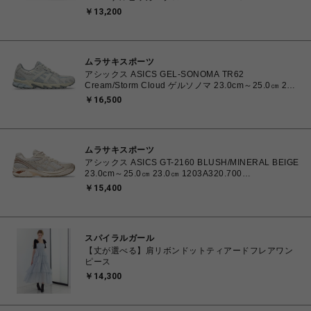
1201A486.006 4570158997553 メンズ スニーカー
￥13,200
スケートボード 【送料無料 北海道/沖縄/離島を除く】
ムラサキスポーツ
アシックス ASICS GEL-SONOMA TR62
Cream/Storm Cloud ゲルソノマ 23.0cm～25.0㎝ 23.0
㎝ 1203A734.102 4571633264412 ユニセックス ス
￥16,500
ニーカー スポーツスタイル 【送料無料 北海道/沖縄/離
島を除く】
ムラサキスポーツ
アシックス ASICS GT-2160 BLUSH/MINERAL BEIGE
23.0cm～25.0㎝ 23.0㎝ 1203A320.700
4571633253669 レディース スニーカー スポーツスタ
￥15,400
イル 【送料無料 北海道/沖縄/離島を除く】
スパイラルガール
【丈が選べる】肩リボンドットティアードフレアワン
ピース
￥14,300