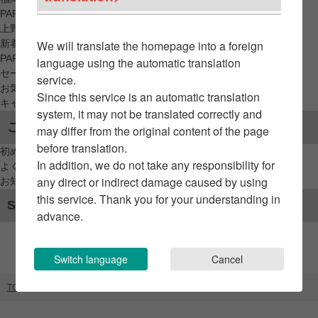
PARCO_ya
上野
新着アイテムから探す
We will translate the homepage into a foreign
PARCO限定アイテムから探す
language using the automatic translation
セールアイテムから探す
service.
お気に入りから探す
Since this service is an automatic translation
キャンペーン/クーポン対象から探す
system, it may not be translated correctly and
ご利用案内
may differ from the original content of the page
before translation.
初めてのお客様へ
In addition, we do not take any responsibility for
よくあるご質問 / お問い合わせ
any direct or indirect damage caused by using
お知らせ
this service. Thank you for your understanding in
SNSアカウント
advance.
Switch language
Cancel
TOP
ブランドリスト
ELLIFE