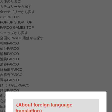
天使のたまご
カテゴリーから探す
全カテゴリーから探す
culture TOP
POP-UP SHOP TOP
PARCO GAMES TOP
ショップから探す
全国のPARCO店舗から探す
札幌PARCO
仙台PARCO
浦和PARCO
池袋PARCO
渋谷PARCO
錦糸町PARCO
吉祥寺PARCO
調布PARCO
ひばりが丘PARCO
静岡PARCO
名古屋PARCO
心斎橋PARCO
<About foreign language
広島PARCO
translation>
福岡PARCO