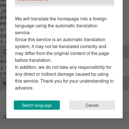
PARCO_ya
上野
新着アイテムから探す
We will translate the homepage into a foreign
PARCO限定アイテムから探す
language using the automatic translation
セールアイテムから探す
service.
お気に入りから探す
Since this service is an automatic translation
キャンペーン/クーポン対象から探す
system, it may not be translated correctly and
ご利用案内
may differ from the original content of the page
before translation.
初めてのお客様へ
In addition, we do not take any responsibility for
よくあるご質問 / お問い合わせ
any direct or indirect damage caused by using
お知らせ
this service. Thank you for your understanding in
SNSアカウント
advance.
Switch language
Cancel
TOP
ブランドリスト
ENCIRCLE（GATE）