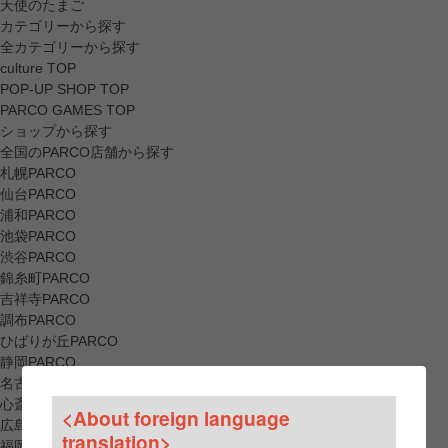
天使のたまご
カテゴリーから探す
全カテゴリーから探す
culture TOP
POP-UP SHOP TOP
PARCO GAMES TOP
ショップから探す
全国のPARCO店舗から探す
札幌PARCO
仙台PARCO
浦和PARCO
池袋PARCO
渋谷PARCO
錦糸町PARCO
吉祥寺PARCO
調布PARCO
ひばりが丘PARCO
静岡PARCO
名古屋PARCO
心斎橋PARCO
<About foreign language
広島PARCO
translation>
福岡PARCO