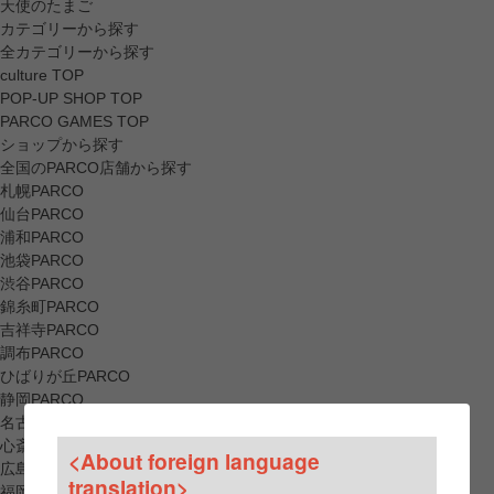
天使のたまご
カテゴリーから探す
全カテゴリーから探す
culture TOP
POP-UP SHOP TOP
PARCO GAMES TOP
ショップから探す
全国のPARCO店舗から探す
札幌PARCO
仙台PARCO
浦和PARCO
池袋PARCO
渋谷PARCO
錦糸町PARCO
吉祥寺PARCO
調布PARCO
ひばりが丘PARCO
静岡PARCO
名古屋PARCO
心斎橋PARCO
<About foreign language
広島PARCO
translation>
福岡PARCO