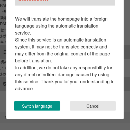
PARCO_ya
上野
新着アイテムから探す
We will translate the homepage into a foreign
PARCO限定アイテムから探す
language using the automatic translation
セールアイテムから探す
service.
お気に入りから探す
Since this service is an automatic translation
キャンペーン/クーポン対象から探す
system, it may not be translated correctly and
ご利用案内
may differ from the original content of the page
before translation.
初めてのお客様へ
In addition, we do not take any responsibility for
よくあるご質問 / お問い合わせ
any direct or indirect damage caused by using
お知らせ
this service. Thank you for your understanding in
SNSアカウント
advance.
Switch language
Cancel
TOP
ブランドリスト
INSTANCE