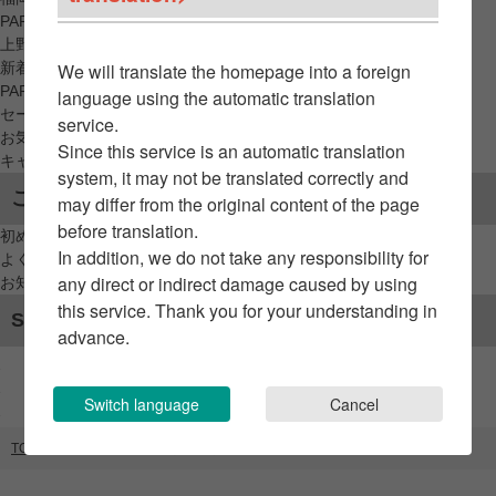
PARCO_ya
上野
新着アイテムから探す
We will translate the homepage into a foreign
PARCO限定アイテムから探す
language using the automatic translation
セールアイテムから探す
service.
お気に入りから探す
Since this service is an automatic translation
キャンペーン/クーポン対象から探す
system, it may not be translated correctly and
ご利用案内
may differ from the original content of the page
before translation.
初めてのお客様へ
In addition, we do not take any responsibility for
よくあるご質問 / お問い合わせ
any direct or indirect damage caused by using
お知らせ
this service. Thank you for your understanding in
SNSアカウント
advance.
Switch language
Cancel
TOP
ブランドリスト
ITTI（GATE）