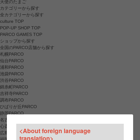
天使のたまご
カテゴリーから探す
全カテゴリーから探す
culture TOP
POP-UP SHOP TOP
PARCO GAMES TOP
ショップから探す
全国のPARCO店舗から探す
札幌PARCO
仙台PARCO
浦和PARCO
池袋PARCO
渋谷PARCO
錦糸町PARCO
吉祥寺PARCO
調布PARCO
ひばりが丘PARCO
静岡PARCO
名古屋PARCO
心斎橋PARCO
<About foreign language
広島PARCO
translation>
福岡PARCO