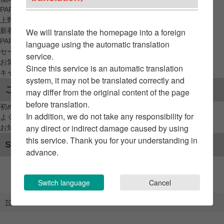
PARCO_ya
上野
新着アイテムから探す
We will translate the homepage into a foreign
PARCO限定アイテムから探す
language using the automatic translation
セールアイテムから探す
service.
お気に入りから探す
Since this service is an automatic translation
キャンペーン/クーポン対象から探す
system, it may not be translated correctly and
ご利用案内
may differ from the original content of the page
before translation.
初めてのお客様へ
In addition, we do not take any responsibility for
よくあるご質問 / お問い合わせ
any direct or indirect damage caused by using
お知らせ
this service. Thank you for your understanding in
SNSアカウント
advance.
Switch language
Cancel
TOP
ブランドリスト
BELME