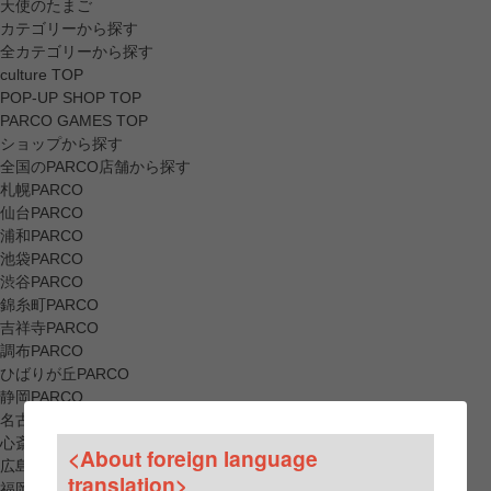
天使のたまご
カテゴリーから探す
全カテゴリーから探す
culture TOP
POP-UP SHOP TOP
PARCO GAMES TOP
ショップから探す
全国のPARCO店舗から探す
札幌PARCO
仙台PARCO
浦和PARCO
池袋PARCO
渋谷PARCO
錦糸町PARCO
吉祥寺PARCO
調布PARCO
ひばりが丘PARCO
静岡PARCO
名古屋PARCO
心斎橋PARCO
<About foreign language
広島PARCO
translation>
福岡PARCO