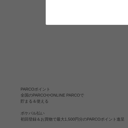
PARCOポイント
全国のPARCOやONLINE PARCOで
貯まる＆使える
ポケパル払い
初回登録＆お買物で最大1,500円分のPARCOポイント進呈