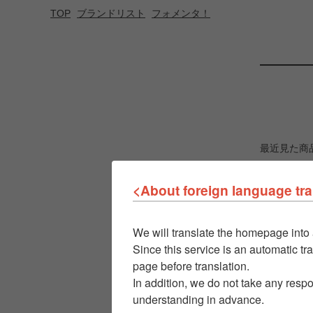
TOP
ブランドリスト
フォメンタ！
最近見た商
<About foreign language tra
We will translate the homepage into 
Since this service is an automatic tra
page before translation.
In addition, we do not take any respo
understanding in advance.