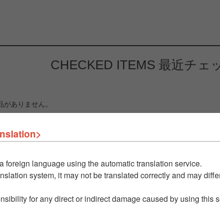
CHECKED ITEMS
最近チェ
品がありません。
nslation>
a foreign language using the automatic translation service.
nslation system, it may not be translated correctly and may differ
nsibility for any direct or indirect damage caused by using this 