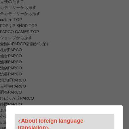
天使のたまご
カテゴリーから探す
全カテゴリーから探す
culture TOP
POP-UP SHOP TOP
PARCO GAMES TOP
ショップから探す
全国のPARCO店舗から探す
札幌PARCO
仙台PARCO
浦和PARCO
池袋PARCO
渋谷PARCO
錦糸町PARCO
吉祥寺PARCO
調布PARCO
ひばりが丘PARCO
静岡PARCO
名古屋PARCO
心斎橋PARCO
<About foreign language
広島PARCO
translation>
福岡PARCO