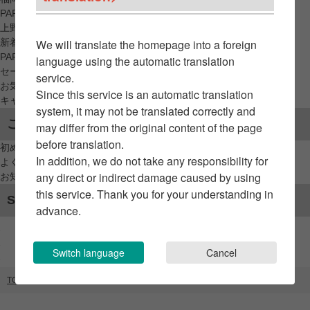
PARCO_ya
上野
新着アイテムから探す
We will translate the homepage into a foreign
PARCO限定アイテムから探す
language using the automatic translation
セールアイテムから探す
service.
お気に入りから探す
Since this service is an automatic translation
キャンペーン/クーポン対象から探す
system, it may not be translated correctly and
ご利用案内
may differ from the original content of the page
before translation.
初めてのお客様へ
In addition, we do not take any responsibility for
よくあるご質問 / お問い合わせ
any direct or indirect damage caused by using
お知らせ
this service. Thank you for your understanding in
SNSアカウント
advance.
Switch language
Cancel
TOP
ブランドリスト
福岡PARCO