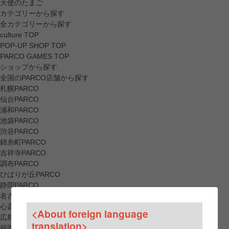
天使のたまご
カテゴリーから探す
全カテゴリーから探す
culture TOP
POP-UP SHOP TOP
PARCO GAMES TOP
ショップから探す
全国のPARCO店舗から探す
札幌PARCO
仙台PARCO
浦和PARCO
池袋PARCO
渋谷PARCO
錦糸町PARCO
吉祥寺PARCO
調布PARCO
ひばりが丘PARCO
静岡PARCO
名古屋PARCO
心斎橋PARCO
<About foreign language
広島PARCO
translation>
福岡PARCO