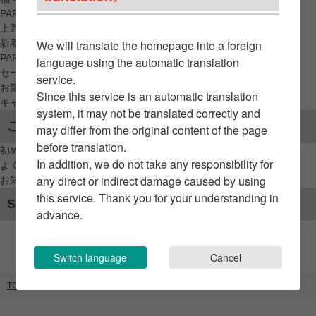
PARCO_ya
上野
新着アイテムから探す
We will translate the homepage into a foreign
PARCO限定アイテムから探す
language using the automatic translation
セールアイテムから探す
service.
お気に入りから探す
Since this service is an automatic translation
キャンペーン/クーポン対象から探す
system, it may not be translated correctly and
ご利用案内
may differ from the original content of the page
before translation.
初めてのお客様へ
In addition, we do not take any responsibility for
よくあるご質問 / お問い合わせ
any direct or indirect damage caused by using
お知らせ
this service. Thank you for your understanding in
SNSアカウント
advance.
Switch language
Cancel
TOP
ブランドリスト
Q