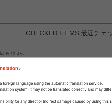
CHECKED ITEMS
最近チェ
品がありません。
nslation>
a foreign language using the automatic translation service.
nslation system, it may not be translated correctly and may differ
nsibility for any direct or indirect damage caused by using this 