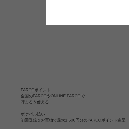
PARCOポイント
全国のPARCOやONLINE PARCOで
貯まる＆使える
ポケパル払い
初回登録＆お買物で最大1,500円分のPARCOポイント進呈