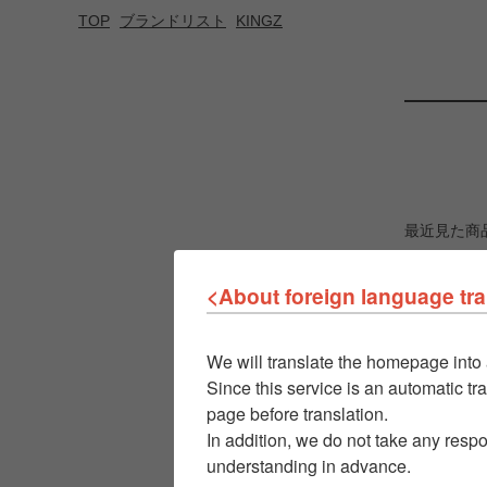
TOP
ブランドリスト
KINGZ
最近見た商
<About foreign language tra
We will translate the homepage into 
Since this service is an automatic tra
page before translation.
In addition, we do not take any respo
understanding in advance.