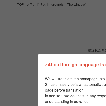
TOP
ブランドリスト
grounds（The window）
最近見た商
<About foreign language tra
We will translate the homepage into 
Since this service is an automatic tra
page before translation.
In addition, we do not take any respo
understanding in advance.