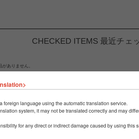
CHECKED ITEMS
最近チェ
品がありません。
nslation>
a foreign language using the automatic translation service.
nslation system, it may not be translated correctly and may differ
nsibility for any direct or indirect damage caused by using this 