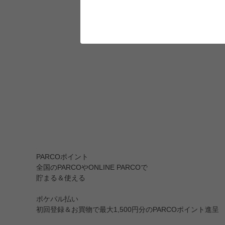
PARCOポイント
全国のPARCOやONLINE PARCOで
貯まる＆使える
ポケパル払い
初回登録＆お買物で最大1,500円分のPARCOポイント進呈