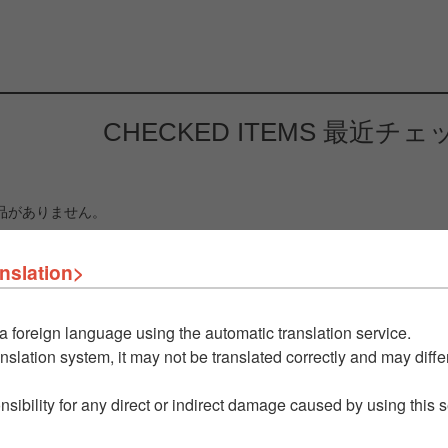
CHECKED ITEMS
最近チェ
品がありません。
nslation>
a foreign language using the automatic translation service.
nslation system, it may not be translated correctly and may differ
nsibility for any direct or indirect damage caused by using this 