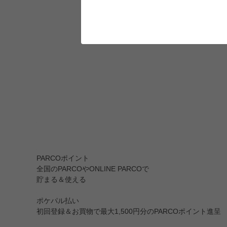
PARCOポイント
全国のPARCOやONLINE PARCOで
貯まる＆使える
ポケパル払い
初回登録＆お買物で最大1,500円分のPARCOポイント進呈