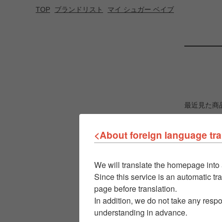
TOP
ブランドリスト
マイ シュガー ベイブ
最近見た商
<About foreign language tra
We will translate the homepage into 
Since this service is an automatic tra
page before translation.
In addition, we do not take any respo
understanding in advance.