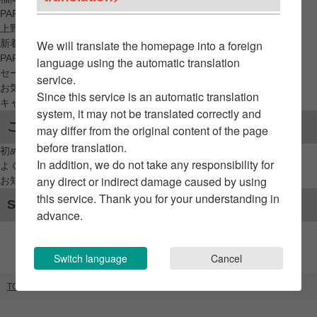
PARCO_ya
上野
新着アイテムから探す
We will translate the homepage into a foreign
PARCO限定アイテムから探す
language using the automatic translation
セールアイテムから探す
service.
お気に入りから探す
Since this service is an automatic translation
キャンペーン/クーポン対象から探す
system, it may not be translated correctly and
ご利用案内
may differ from the original content of the page
before translation.
初めてのお客様へ
In addition, we do not take any responsibility for
よくあるご質問 / お問い合わせ
any direct or indirect damage caused by using
お知らせ
this service. Thank you for your understanding in
SNSアカウント
advance.
Switch language
Cancel
TOP
ブランドリスト
muku + CREME