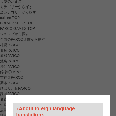
天使のたまご
カテゴリーから探す
全カテゴリーから探す
culture TOP
POP-UP SHOP TOP
PARCO GAMES TOP
ショップから探す
全国のPARCO店舗から探す
札幌PARCO
仙台PARCO
浦和PARCO
池袋PARCO
渋谷PARCO
錦糸町PARCO
吉祥寺PARCO
調布PARCO
ひばりが丘PARCO
静岡PARCO
名古屋PARCO
心斎橋PARCO
<About foreign language
広島PARCO
translation>
福岡PARCO