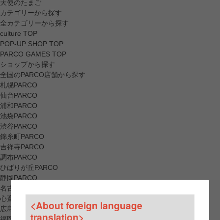
天使のたまご
カテゴリーから探す
全カテゴリーから探す
culture TOP
POP-UP SHOP TOP
PARCO GAMES TOP
ショップから探す
全国のPARCO店舗から探す
札幌PARCO
仙台PARCO
浦和PARCO
池袋PARCO
渋谷PARCO
錦糸町PARCO
吉祥寺PARCO
調布PARCO
ひばりが丘PARCO
静岡PARCO
名古屋PARCO
心斎橋PARCO
<About foreign language
広島PARCO
translation>
福岡PARCO