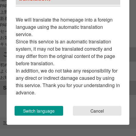
PARCO_ya
上野
新着アイテムから探す
We will translate the homepage into a foreign
PARCO限定アイテムから探す
language using the automatic translation
セールアイテムから探す
service.
お気に入りから探す
Since this service is an automatic translation
キャンペーン/クーポン対象から探す
system, it may not be translated correctly and
ご利用案内
may differ from the original content of the page
before translation.
初めてのお客様へ
In addition, we do not take any responsibility for
よくあるご質問 / お問い合わせ
any direct or indirect damage caused by using
お知らせ
this service. Thank you for your understanding in
SNSアカウント
advance.
Switch language
Cancel
TOP
ブランドリスト
NORDISK CAMP SUPPLY STORE SHIBUYA