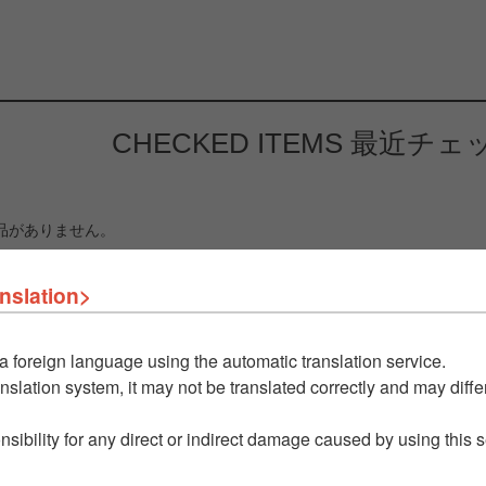
CHECKED ITEMS
最近チェ
品がありません。
nslation>
a foreign language using the automatic translation service.
nslation system, it may not be translated correctly and may differ
nsibility for any direct or indirect damage caused by using this 