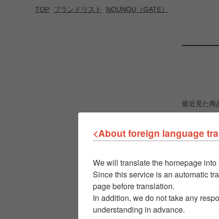
TOP
ブランドリスト
NOUNOU（GATE）
最近見た商
<About foreign language tra
We will translate the homepage into 
Since this service is an automatic tra
page before translation.
In addition, we do not take any respo
understanding in advance.