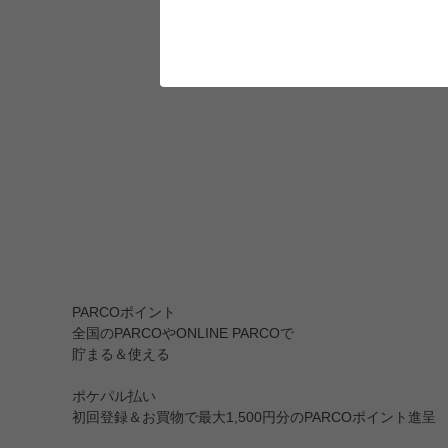
PARCOポイント
全国のPARCOやONLINE PARCOで
貯まる＆使える
ポケパル払い
初回登録＆お買物で最大1,500円分のPARCOポイント進呈