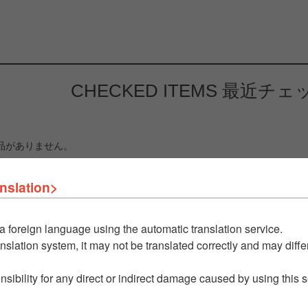
CHECKED ITEMS
最近チェ
品がありません。
nslation>
a foreign language using the automatic translation service.
nslation system, it may not be translated correctly and may differ
nsibility for any direct or indirect damage caused by using this 