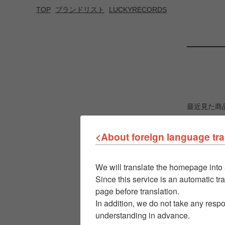
TOP
ブランドリスト
LUCKYRECORDS
最近見た商
<About foreign language tra
We will translate the homepage into 
Since this service is an automatic tra
page before translation.
In addition, we do not take any respo
understanding in advance.