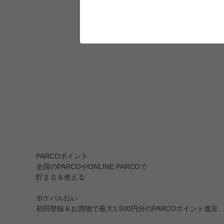
PARCOポイント
全国のPARCOやONLINE PARCOで
貯まる＆使える
ポケパル払い
初回登録＆お買物で最大1,500円分のPARCOポイント進呈