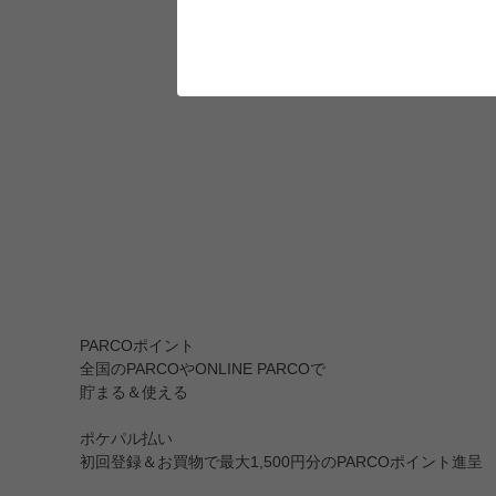
PARCOポイント
全国のPARCOやONLINE PARCOで
貯まる＆使える
ポケパル払い
初回登録＆お買物で最大1,500円分のPARCOポイント進呈