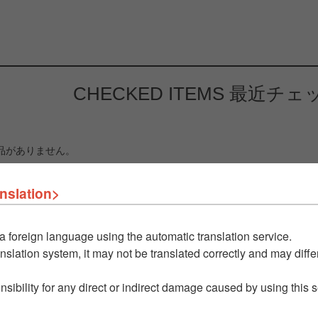
CHECKED ITEMS
最近チェ
品がありません。
nslation>
a foreign language using the automatic translation service.
nslation system, it may not be translated correctly and may differ
nsibility for any direct or indirect damage caused by using this 