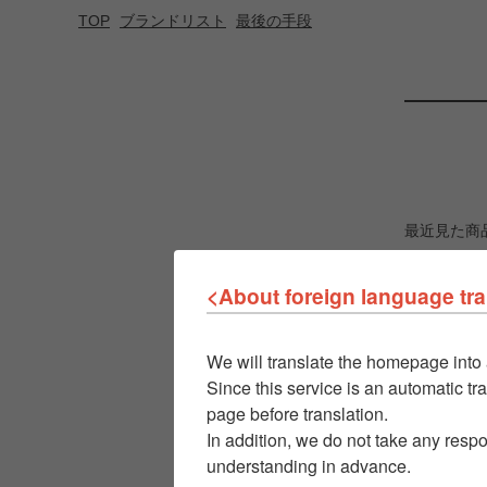
TOP
ブランドリスト
最後の手段
最近見た商
<About foreign language tra
We will translate the homepage into 
Since this service is an automatic tra
page before translation.
In addition, we do not take any respo
understanding in advance.