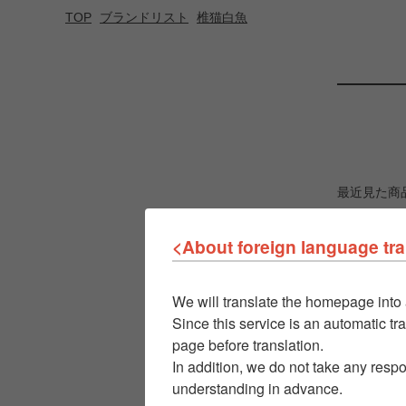
TOP
ブランドリスト
椎猫白魚
最近見た商
<About foreign language tra
We will translate the homepage into 
Since this service is an automatic tra
page before translation.
In addition, we do not take any respo
understanding in advance.