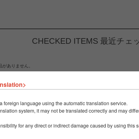
CHECKED ITEMS
最近チェ
品がありません。
nslation>
a foreign language using the automatic translation service.
nslation system, it may not be translated correctly and may differ
nsibility for any direct or indirect damage caused by using this 