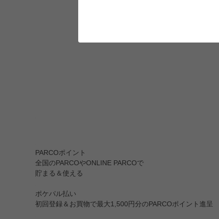
PARCOポイント
全国のPARCOやONLINE PARCOで
貯まる＆使える
ポケパル払い
初回登録＆お買物で最大1,500円分のPARCOポイント進呈