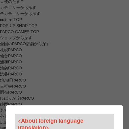
天使のたまご
カテゴリーから探す
全カテゴリーから探す
culture TOP
POP-UP SHOP TOP
PARCO GAMES TOP
ショップから探す
全国のPARCO店舗から探す
札幌PARCO
仙台PARCO
浦和PARCO
池袋PARCO
渋谷PARCO
錦糸町PARCO
吉祥寺PARCO
調布PARCO
ひばりが丘PARCO
静岡PARCO
名古屋PARCO
心斎橋PARCO
<About foreign language
広島PARCO
translation>
福岡PARCO