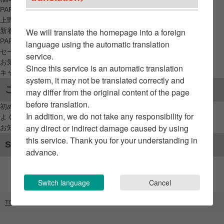
PARCO_ya
上野
新着アイテムから探す
We will translate the homepage into a foreign
PARCO限定アイテムから探す
language using the automatic translation
セールアイテムから探す
service.
お気に入りから探す
Since this service is an automatic translation
キャンペーン/クーポン対象から探す
system, it may not be translated correctly and
ご利用案内
may differ from the original content of the page
before translation.
初めてのお客様へ
In addition, we do not take any responsibility for
よくあるご質問 / お問い合わせ
any direct or indirect damage caused by using
お知らせ
this service. Thank you for your understanding in
SNSアカウント
advance.
Switch language
Cancel
TOP
ブランドリスト
SEA