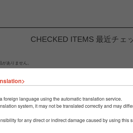
CHECKED ITEMS
最近チェ
品がありません。
nslation>
a foreign language using the automatic translation service.
nslation system, it may not be translated correctly and may differ
nsibility for any direct or indirect damage caused by using this 