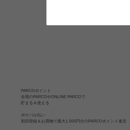
PARCOポイント
全国のPARCOやONLINE PARCOで
貯まる＆使える
ポケパル払い
初回登録＆お買物で最大1,500円分のPARCOポイント進呈