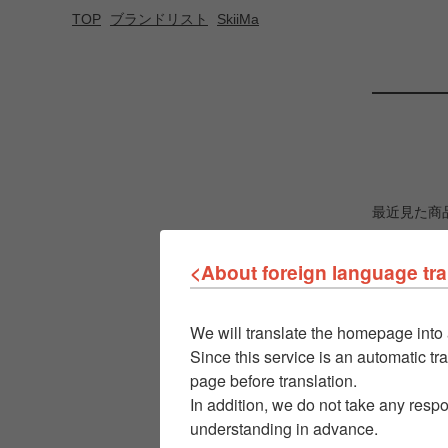
TOP
ブランドリスト
SkiiMa
最近見た商
<About foreign language tra
We will translate the homepage into 
Since this service is an automatic tra
page before translation.
In addition, we do not take any respo
understanding in advance.