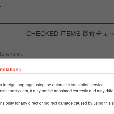
）
CHECKED ITEMS
最近チェ
品がありません。
nslation>
a foreign language using the automatic translation service.
nslation system, it may not be translated correctly and may differ
nsibility for any direct or indirect damage caused by using this 