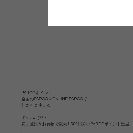
PARCOポイント
全国のPARCOやONLINE PARCOで
貯まる＆使える
ポケパル払い
初回登録＆お買物で最大1,500円分のPARCOポイント進呈