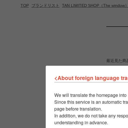
TOP
ブランドリスト
TAN LIMITED SHOP（The window
最近見た商
<About foreign language tra
We will translate the homepage into 
Since this service is an automatic tra
page before translation.
In addition, we do not take any respo
understanding in advance.