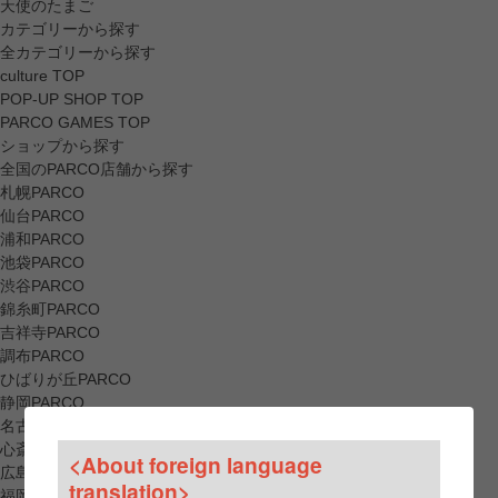
天使のたまご
カテゴリーから探す
全カテゴリーから探す
culture TOP
POP-UP SHOP TOP
PARCO GAMES TOP
ショップから探す
全国のPARCO店舗から探す
札幌PARCO
仙台PARCO
浦和PARCO
池袋PARCO
渋谷PARCO
錦糸町PARCO
吉祥寺PARCO
調布PARCO
ひばりが丘PARCO
静岡PARCO
名古屋PARCO
心斎橋PARCO
<About foreign language
広島PARCO
translation>
福岡PARCO