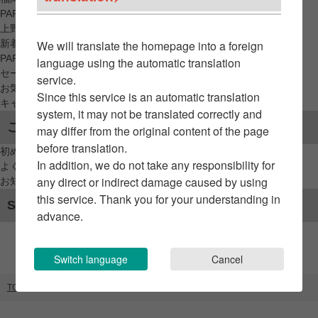
PARCO_ya
上野
新着アイテムから探す
We will translate the homepage into a foreign
PARCO限定アイテムから探す
language using the automatic translation
セールアイテムから探す
service.
お気に入りから探す
Since this service is an automatic translation
キャンペーン/クーポン対象から探す
system, it may not be translated correctly and
ご利用案内
may differ from the original content of the page
before translation.
初めてのお客様へ
In addition, we do not take any responsibility for
よくあるご質問 / お問い合わせ
any direct or indirect damage caused by using
お知らせ
this service. Thank you for your understanding in
SNSアカウント
advance.
Switch language
Cancel
TOP
ブランドリスト
Chie Shiraishi