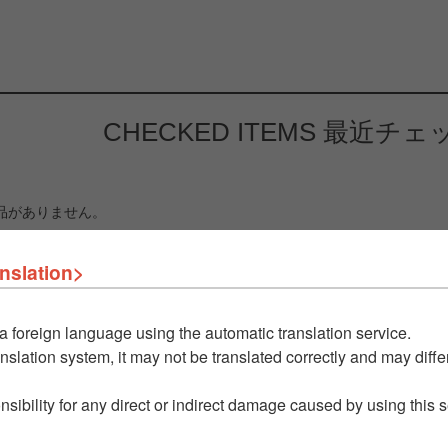
CHECKED ITEMS
最近チェ
品がありません。
nslation>
a foreign language using the automatic translation service.
nslation system, it may not be translated correctly and may differ
nsibility for any direct or indirect damage caused by using this 