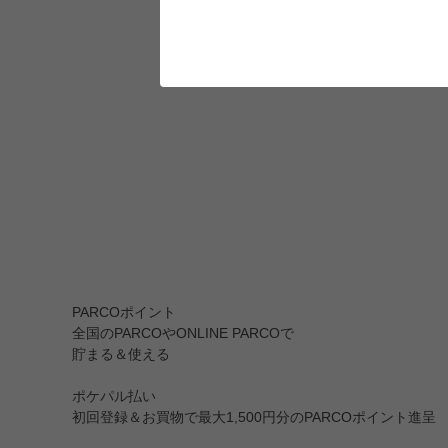
PARCOポイント
全国のPARCOやONLINE PARCOで
貯まる＆使える
ポケパル払い
初回登録＆お買物で最大1,500円分のPARCOポイント進呈