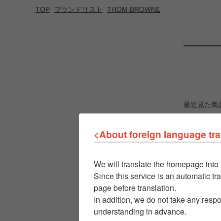
TOP
ブランドリスト
THOM BROWNE
最近見た商
<About foreign language tra
We will translate the homepage into 
Since this service is an automatic tra
page before translation.
In addition, we do not take any respo
understanding in advance.