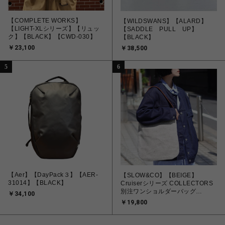
【COMPLETE WORKS】
【WILDSWANS】【ALARD】
【LIGHT-XLシリーズ】【リュッ
【SADDLE PULL UP】
ク】【BLACK】【CWD-030】
【BLACK】
￥23,100
￥38,500
5
6
【Aer】【DayPack３】【AER-
【SLOW&CO】【BEIGE】
31014】【BLACK】
Cruiserシリーズ COLLECTORS
別注ワンショルダーバッグ
￥34,100
858S45PC
￥19,800