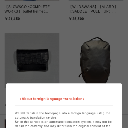
【SLOW&CO.×COMPLETE
【WILDSWANS】【ALARD】
WORKS】 bullet helmet
【SADDLE PULL UP】
bag【Shadow Blue】
【BLACK】
￥21,450
￥38,500
【WILDSWANS】【TONGUE】
【Aer】【DayPack３】【AER-
<About foreign language translation>
【BLACK】【SADDLE PULL
31014】【BLACK】
UP】【CROCODILE】
￥55,000
￥34,100
We will translate the homepage into a foreign language using the
automatic translation service.
Since this service is an automatic translation system, it may not be
translated correctly and may differ from the original content of the