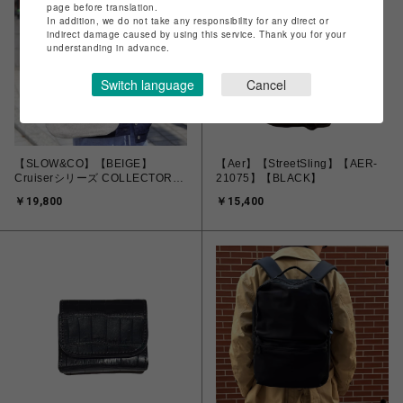
page before translation.
In addition, we do not take any responsibility for any direct or
indirect damage caused by using this service. Thank you for your
understanding in advance.
Switch language
Cancel
【SLOW&CO】【BEIGE】
【Aer】【StreetSling】【AER-
Cruiserシリーズ COLLECTORS
21075】【BLACK】
別注ワンショルダーバッグ
￥19,800
￥15,400
858S45PC