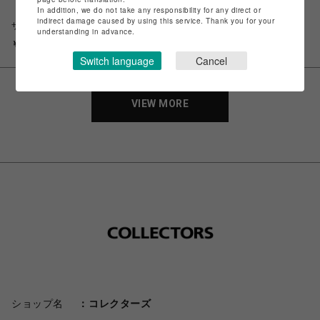
In addition, we do not take any responsibility for any direct or
【COMPLETE WORKS】防水レ
indirect damage caused by using this service. Thank you for your
ザー×ナイロンシリーズ トート
understanding in advance.
バッグ CWD-033
￥22,000
Switch language
Cancel
VIEW MORE
ショップ名
コレクターズ