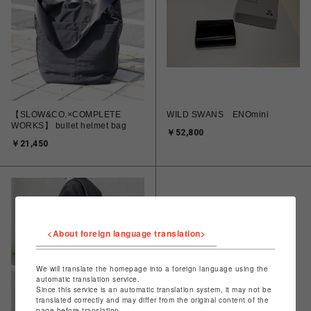
【SLOW&CO.×COMPLETE
WILD SWANS ENOmini
WORKS】 bullet helmet bag
￥52,800
￥21,450
<About foreign language translation>
We will translate the homepage into a foreign language using the
automatic translation service.
Since this service is an automatic translation system, it may not be
translated correctly and may differ from the original content of the
page before translation.