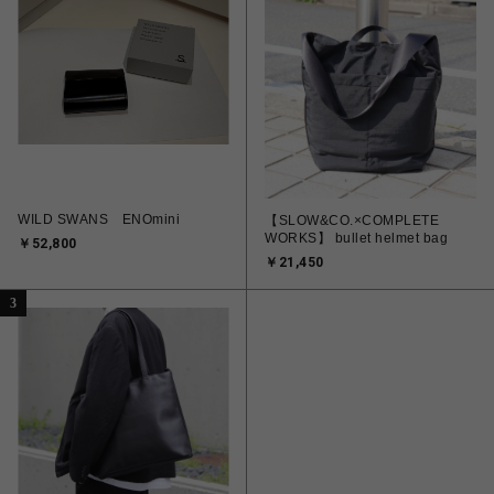
WILD SWANS ENOmini
【SLOW&CO.×COMPLETE
WORKS】 bullet helmet bag
￥52,800
￥21,450
3