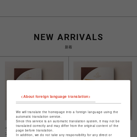
NEW ARRIVALS
新着
<About foreign language translation>
We will translate the homepage into a foreign language using the
automatic translation service.
Since this service is an automatic translation system, it may not be
translated correctly and may differ from the original content of the
ラングドシャクッキーアソートメ
ラングドシャクッキーアソートメ
page before translation.
ント (18枚入)
ント (30枚入)
In addition, we do not take any responsibility for any direct or