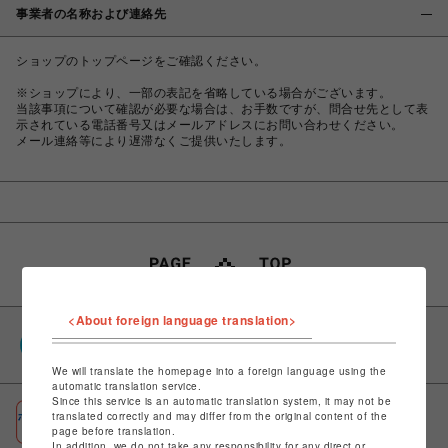
事業者の名称および連絡先
ショップのトップページをご確認ください。
※ショップにより、一部の表記を省略している場合がございます。
当該事項について確認が必要な場合は、お手数ですが、問合せ先として表
示されている電話番号又はメールアドレスにお問い合わせください。
メール連絡等により遅滞なくご提供いたします。
<About foreign language translation>
PARCOポイント
全国のPARCOやONLINE PARCOで貯まる＆使える
We will translate the homepage into a foreign language using the
automatic translation service.
Since this service is an automatic translation system, it may not be
ポケパル払い
translated correctly and may differ from the original content of the
page before translation.
初回登録＆お買物で最大1,500円分のPARCOポイント進呈
In addition, we do not take any responsibility for any direct or