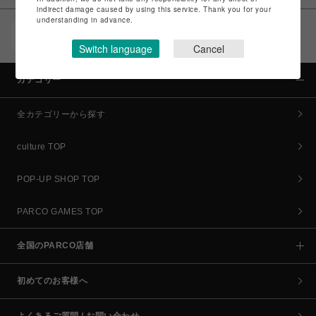
indirect damage caused by using this service. Thank you for your
understanding in advance.
POCKET PARCO（公式アプリ）
コイン＆クーポンでPARCOでのお買い物がオトクに
Switch language
Cancel
カテゴリー
全カテゴリーから探す
culture TOP
POP-UP SHOP TOP
PARCO GAMES TOP
全国のPARCO店舗
初めてのお客様へ