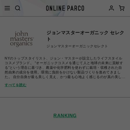
ジョンマスターオーガニック セレク
ト
ジョンマスターオーガニックセレクト
NYのトップスタイリスト、ジョン・マスターが設立したライフスタイル
コスメブランド。 “オーガニックコスメを通じて人と地球の未来に貢献す
る”という理念に基づき、農薬や化学肥料を使わずに栽培・収穫された自
然由来の成分を使用。環境に負担をかけない製品づくりを進めてきまし
た。 自分自身が最も美しく見え、かつ最も心地よく感じるのが真の美しさ
であるという、ブランドの変わらない思想です。地球に敬意をーONE
すべてを読む
EARTHー
RANKING