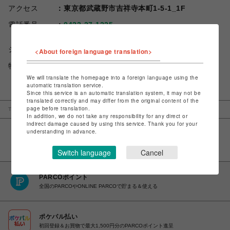
アクセス
東京都武蔵野市吉祥寺本町1-5-1_1F
電話番号
0422-27-1225
ショップお問い合わせは
こちら
<About foreign language translation>
特定商取引法など法令に基づく表記は
こちら
We will translate the homepage into a foreign language using the
automatic translation service.
Since this service is an automatic translation system, it may not be
translated correctly and may differ from the original content of the
page before translation.
TOP
吉祥寺PARCO
ジョンマスターオーガニック セレクト
In addition, we do not take any responsibility for any direct or
indirect damage caused by using this service. Thank you for your
understanding in advance.
Switch language
Cancel
PARCOポイント
全国のPARCOやONLINE PARCOで貯まる＆使える
ポケパル払い
初回登録＆お買物で最大1,500円分のPARCOポイント進呈