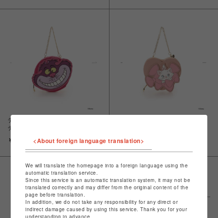
ディズニーコレクション ポーチ
ディズニーコレクション ポーチ
チャーム
チャーム
<About foreign language translation>
￥11,000
￥11,000
We will translate the homepage into a foreign language using the
automatic translation service.
Since this service is an automatic translation system, it may not be
translated correctly and may differ from the original content of the
page before translation.
In addition, we do not take any responsibility for any direct or
indirect damage caused by using this service. Thank you for your
understanding in advance.