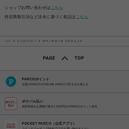
ショップお問い合わせは
こちら
特定商取引法など法令に基づく表記は
こちら
TOP
名古屋PARCO
サマンサタバサ プチチョイス
PARCOポイント
全国のPARCOやONLINE PARCOで貯まる＆使える
ポケパル払い
初回登録＆お買物で最大1,500円分のPARCOポイント進呈
POCKET PARCO（公式アプリ）
コイン＆クーポンでPARCOでのお買い物がオトクに