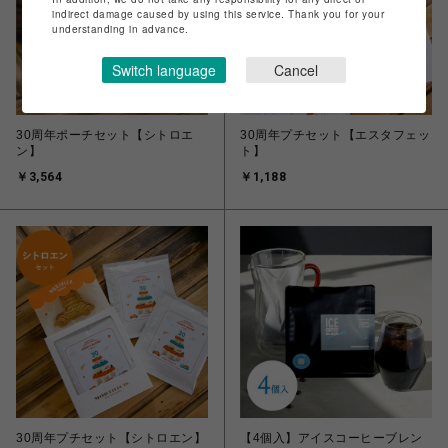
indirect damage caused by using this service. Thank you for your
understanding in advance.
Switch language
Cancel
30周年ポーチセット【シトロエ
30周年プチセット【エスタフェッ
ン】
ト】
￥3,564
￥1,188
30周年プチセット【シトロエン】
【4個入】アイスコーヒーブレン