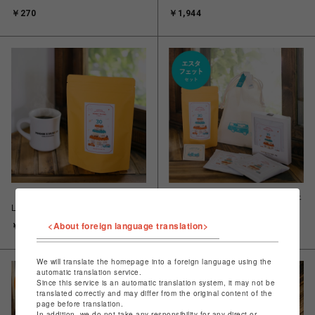
コーヒー】
ー】※豆のまま
￥270
￥1,944
【数量限定】MORIHICO.
30周年ポーチセット【エスタフェ
LINTONG RESERVE ハニーブレ
ット】
ンド 180g
<About foreign language translation>
￥2,160
￥3,564
We will translate the homepage into a foreign language using the
automatic translation service.
Since this service is an automatic translation system, it may not be
translated correctly and may differ from the original content of the
page before translation.
In addition, we do not take any responsibility for any direct or