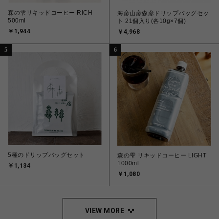
森の雫リキッドコーヒー RICH
海彦山彦森彦ドリップバッグセッ
500ml
ト 21個入り(各10g×7個)
￥1,944
￥4,968
5
6
5種のドリップバッグセット
森の雫 リキッドコーヒー LIGHT
1000ml
￥1,134
￥1,080
VIEW MORE