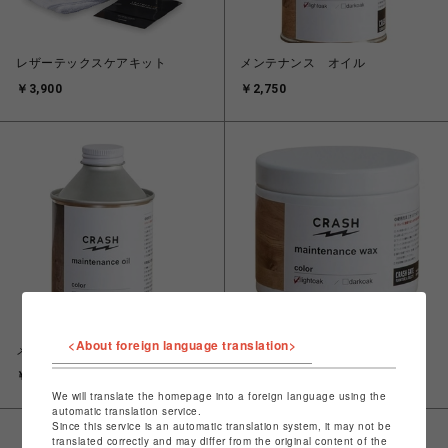
レザーテックスケアキット
メンテナンス オイル
￥3,900
￥2,750
<About foreign language translation>
メンテナンス オイル
メンテナンス ワックス
￥2,750
￥3,300
We will translate the homepage into a foreign language using the
automatic translation service.
Since this service is an automatic translation system, it may not be
translated correctly and may differ from the original content of the