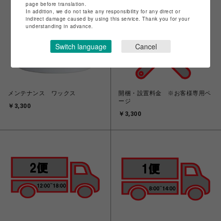
page before translation.
In addition, we do not take any responsibility for any direct or
indirect damage caused by using this service. Thank you for your
understanding in advance.
Switch language
Cancel
メンテナンス ワックス
開梱・設置料金 ※お客様専用ペ
ージ
￥3,300
￥3,300