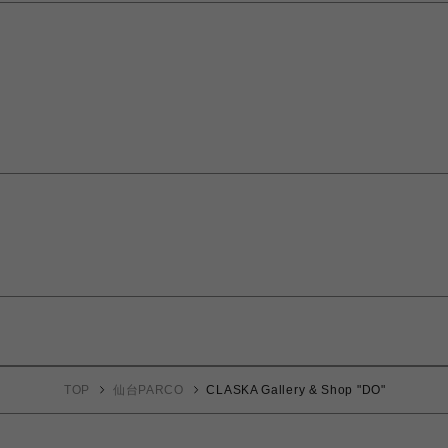
TOP
仙台PARCO
CLASKA Gallery & Shop "DO"