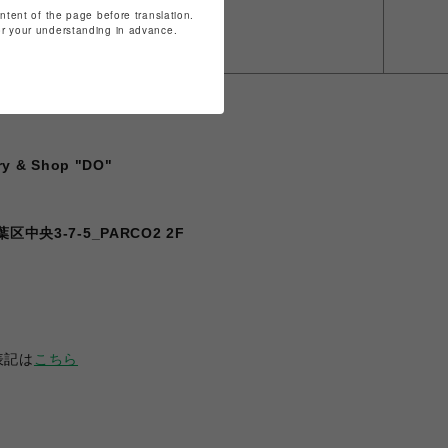
ontent of the page before translation.
for your understanding in advance.
ry & Shop "DO"
中央3-7-5_PARCO2 2F
表記は
こちら