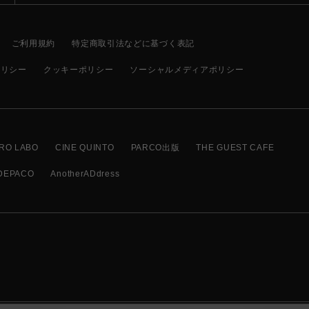
ご利用規約
特定商取引法などに基づく表記
ポリシー
クッキーポリシー
ソーシャルメディアポリシー
RO LABO
CINE QUINTO
PARCO出版
THE GUEST CAFE
DEPACO
AnotherADdress