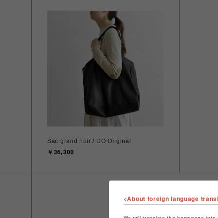
Sac grand noir / DO Original
￥36,300
<About foreign language trans
We will translate the homepage into 