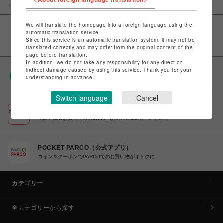
TOP
仙台PARCO
リエンダ
We will translate the homepage into a foreign language using the
automatic translation service.
Since this service is an automatic translation system, it may not be
translated correctly and may differ from the original content of the
page before translation.
In addition, we do not take any responsibility for any direct or
indirect damage caused by using this service. Thank you for your
PARCOポイント
understanding in advance.
全国のPARCOやONLINE PARCOで貯まる＆使える
Switch language
Cancel
ポケパル払い
初回登録＆お買物で最大1,500円分のPARCOポイント進呈
POCKET PARCO（公式アプリ）
コイン＆クーポンでPARCOでのお買い物がオトクに
カテゴリー
全カテゴリーから探す