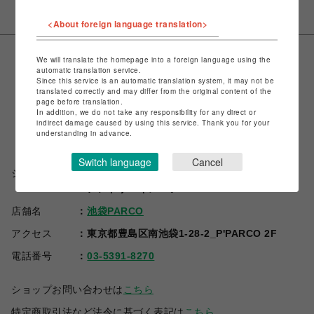
<About foreign language translation>
We will translate the homepage into a foreign language using the
automatic translation service.
Since this service is an automatic translation system, it may not be
translated correctly and may differ from the original content of the
page before translation.
In addition, we do not take any responsibility for any direct or
indirect damage caused by using this service. Thank you for your
understanding in advance.
Switch language
Cancel
ショップ名
ベイビーザスターズシャインブライト/アリス
アンドザパイレーツ
店舗名
池袋PARCO
アクセス
東京都豊島区南池袋1-28-2_P'PARCO 2F
電話番号
03-5391-8270
ショップお問い合わせは
こちら
特定商取引法など法令に基づく表記は
こちら