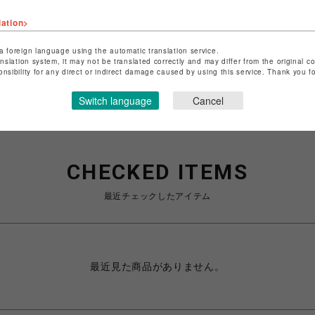
lation>
ショップお問い合わせは
こちら
a foreign language using the automatic translation service.
anslation system, it may not be translated correctly and may differ from the original c
onsibility for any direct or indirect damage caused by using this service. Thank you 
Switch language
Cancel
CHECKED ITEMS
最近チェックしたアイテム
最近見た商品がありません。