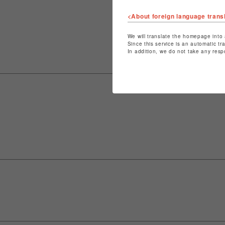
<About foreign language trans
We will translate the homepage into 
Since this service is an automatic tr
In addition, we do not take any resp