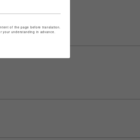
ontent of the page before translation.
for your understanding in advance.