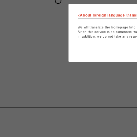
<About foreign language trans
We will translate the homepage into 
Since this service is an automatic tr
In addition, we do not take any resp