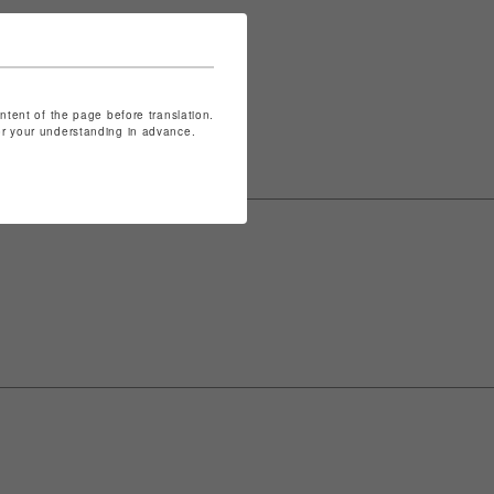
表記は
こちら
ontent of the page before translation.
for your understanding in advance.