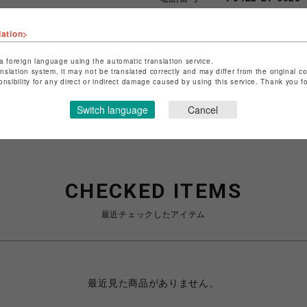
lation>
ショップお問い合わせは
こちら
特定商取引法など法令に基づく
a foreign language using the automatic translation service.
anslation system, it may not be translated correctly and may differ from the original c
onsibility for any direct or indirect damage caused by using this service. Thank you 
Switch language
Cancel
CHECKED ITEMS
最近チェックしたアイテム
最近見た商品がありません。