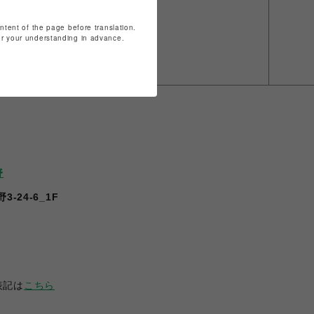
ontent of the page before translation.
for your understanding in advance.
野
-24-6_1F
表記は
こちら