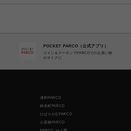
POCKET PARCO（公式アプリ）
コイン＆クーポンでPARCOでのお買い物
がオトクに
浦和PARCO
錦糸町PARCO
ひばりが丘PARCO
心斎橋PARCO
PARCO_ya上野