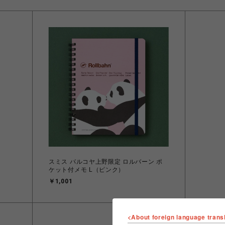
スミス パルコヤ上野限定 ロルバーン ポ
ケット付メモ L（ピンク）
￥1,001
<About foreign language trans