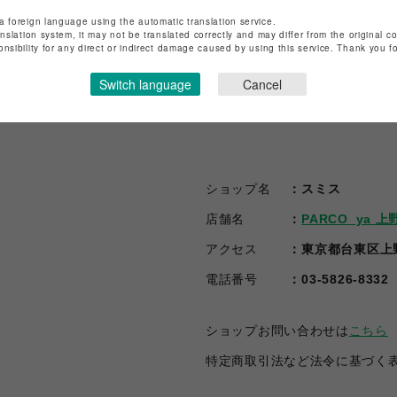
VIEW MORE
VIEW MORE
a foreign language using the automatic translation service.
anslation system, it may not be translated correctly and may differ from the original c
onsibility for any direct or indirect damage caused by using this service. Thank you 
Switch language
Cancel
ショップ名
スミス
店舗名
PARCO_ya 上
アクセス
東京都台東区上野3
電話番号
03-5826-8332
ショップお問い合わせは
こちら
特定商取引法など法令に基づく