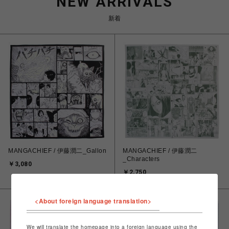
NEW ARRIVALS
新着
MANGACHIEF / 伊藤潤二_Gallon
MANGACHIEF / 伊藤潤二
_Characters
￥3,080
￥2,750
<About foreign language translation>
We will translate the homepage into a foreign language using the