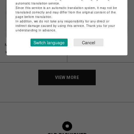
automatic translation service.
Since this service is an automatic translation system, it may not be
translated correctly and may differ from the original content of the
page before translation.
In addition, we do not take any responsibility for any direct or
indirect damage caused by using this service. Thank you for your
understanding in advance.
Switch language
Cancel
MANGACHIEF / 伊藤潤二_Tomie
【上野限定】パンダタオル
￥2,750
￥1,100
VIEW MORE