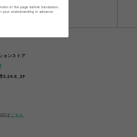
ontent of the page before translation.
for your understanding in advance.
ションストア
野
-24-6_2F
表記は
こちら