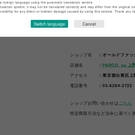
a foreign language using the automatic translation service.
anslation system, it may not be translated correctly and may differ from the original c
onsibility for any direct or indirect damage caused by using this service. Thank you 
Switch language
Cancel
ショップ名
オールドファッ
店舗名
PARCO_ya 上
アクセス
東京都台東区上野3
電話番号
03-6284-2722
ショップお問い合わせは
こちら
特定商取引法など法令に基づく