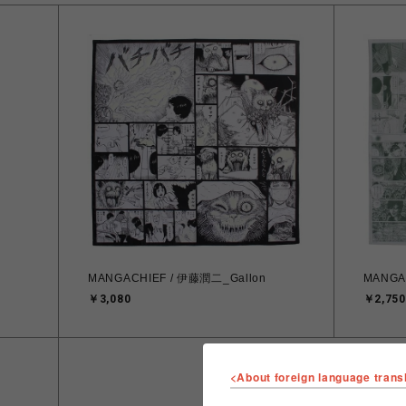
MANGACHIEF / 伊藤潤二_Gallon
MANGA
￥3,080
￥2,750
<About foreign language trans