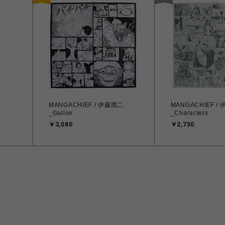
MANGACHIEF / 伊藤潤二
MANGACHIEF /
_Gallon
_Characters
￥3,080
￥2,750