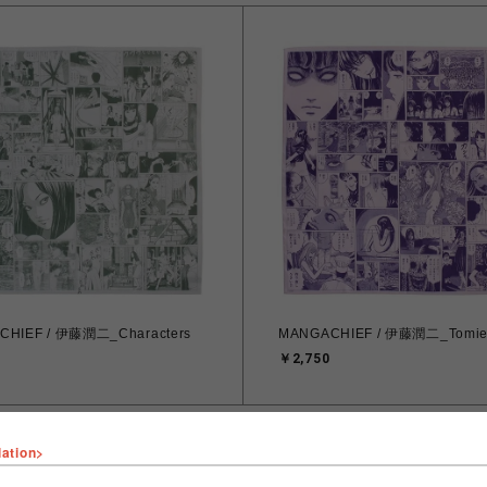
CHIEF / 伊藤潤二_Characters
MANGACHIEF / 伊藤潤二_Tomi
￥2,750
lation>
VIEW MORE
VIEW MORE