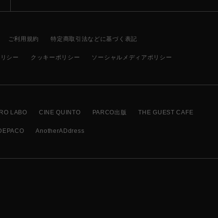
ご利用規約
特定商取引法などに基づく表記
ポリシー
クッキーポリシー
ソーシャルメディアポリシー
RO LABO
CINE QUINTO
PARCO出版
THE GUEST CAFE
DEPACO
AnotherADdress