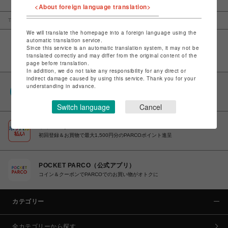
<About foreign language translation>
TOP
静岡PARCO
グレースコンチネンタル
We will translate the homepage into a foreign language using the
automatic translation service.
Since this service is an automatic translation system, it may not be
translated correctly and may differ from the original content of the
page before translation.
In addition, we do not take any responsibility for any direct or
indirect damage caused by using this service. Thank you for your
understanding in advance.
PARCOポイント
全国のPARCOやONLINE PARCOで貯まる＆使える
Switch language
Cancel
ポケパル払い
初回登録＆お買物で最大1,500円分のPARCOポイント進呈
POCKET PARCO（公式アプリ）
コイン＆クーポンでPARCOでのお買い物がオトクに
カテゴリー
全カテゴリーから探す