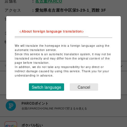
店舗名
名古屋PARCO
アクセス
愛知県名古屋市中区栄3-29-1_西館 3F
電話番号
052-684-8857
<About foreign language translation>
ショップお問い合わせは
こちら
特定商取引法など法令に基づく表記は
こちら
We will translate the homepage into a foreign language using the
automatic translation service.
Since this service is an automatic translation system, it may not be
translated correctly and may differ from the original content of the
page before translation.
TOP
名古屋PARCO
ベイビー、ザ スターズ シャイン ブライト/アリス アン
In addition, we do not take any responsibility for any direct or
…
ド ザ パイレーツ
indirect damage caused by using this service. Thank you for your
understanding in advance.
Switch language
Cancel
PARCOポイント
全国のPARCOやONLINE PARCOで貯まる＆使える
ポケパル払い