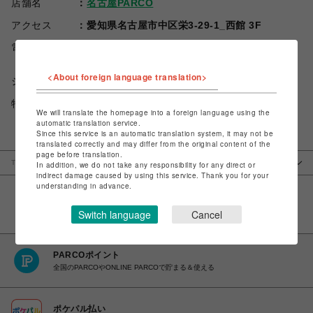
店舗名
名古屋PARCO
アクセス
愛知県名古屋市中区栄3-29-1_西館 3F
電話番号
052-684-8857
<About foreign language translation>
ショップお問い合わせは
こちら
特定商取引法など法令に基づく表記は
こちら
We will translate the homepage into a foreign language using the
automatic translation service.
Since this service is an automatic translation system, it may not be
translated correctly and may differ from the original content of the
page before translation.
TOP
名古屋PARCO
ベイビー、ザ スターズ シャイン ブライト/アリス アン
In addition, we do not take any responsibility for any direct or
…
ド ザ パイレーツ
indirect damage caused by using this service. Thank you for your
understanding in advance.
Switch language
Cancel
PARCOポイント
全国のPARCOやONLINE PARCOで貯まる＆使える
ポケパル払い