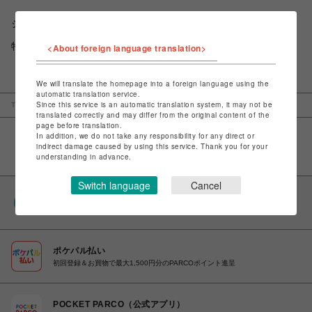
ショップお問い合わせは
こちら
特定商取引法など法令に基づく表記は
こちら
<About foreign language translation>
We will translate the homepage into a foreign language using the
automatic translation service.
Since this service is an automatic translation system, it may not be
TOP
錦糸町PARCO
島村楽器
translated correctly and may differ from the original content of the
page before translation.
In addition, we do not take any responsibility for any direct or
indirect damage caused by using this service. Thank you for your
understanding in advance.
Switch language
Cancel
PARCOポイント
全国のPARCOやONLINE PARCOで貯まる＆使える
ポケパル払い
初回登録＆お買物で最大1,500円分のPARCOポイント進呈
POCKET PARCO（公式アプリ）