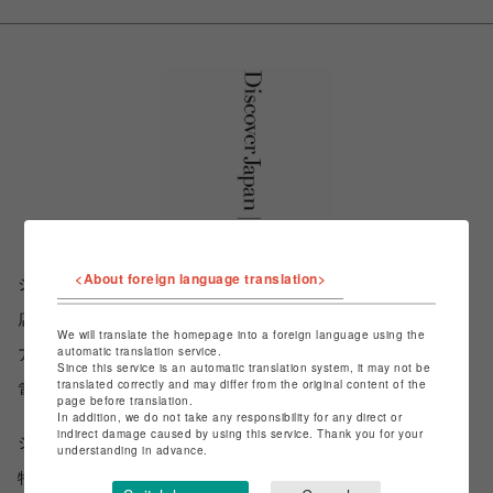
<About foreign language translation>
ショップ名
Discover Japan Lab.
店舗名
渋谷PARCO
We will translate the homepage into a foreign language using the
automatic translation service.
アクセス
東京都渋谷区宇田川町15-1_1F
Since this service is an automatic translation system, it may not be
translated correctly and may differ from the original content of the
電話番号
03-6455-2380
page before translation.
In addition, we do not take any responsibility for any direct or
indirect damage caused by using this service. Thank you for your
ショップお問い合わせは
こちら
understanding in advance.
特定商取引法など法令に基づく表記は
こちら