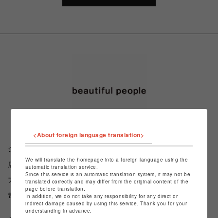
<About foreign language translation>
ショップ名
beautiful people
We will translate the homepage into a foreign language using the
店舗名
渋谷PARCO
automatic translation service.
Since this service is an automatic translation system, it may not be
アクセス
東京都渋谷区宇田川町15-1_3F
translated correctly and may differ from the original content of the
page before translation.
電話番号
03-6452-5622
In addition, we do not take any responsibility for any direct or
indirect damage caused by using this service. Thank you for your
understanding in advance.