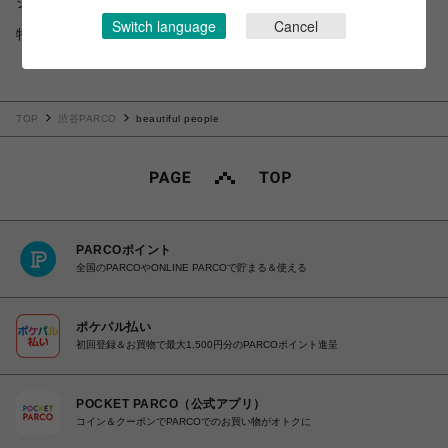
ショップお問い合わせは
こちら
Switch language
Cancel
特定商取引法など法令に基づく表記は
こちら
TOP
渋谷PARCO
beautiful people
PARCOポイント
全国のPARCOやONLINE PARCOで貯まる＆使える
ポケパル払い
初回登録＆お買物で最大1,500円分のPARCOポイント進呈
POCKET PARCO（公式アプリ）
コイン＆クーポンでPARCOでのお買い物がオトクに